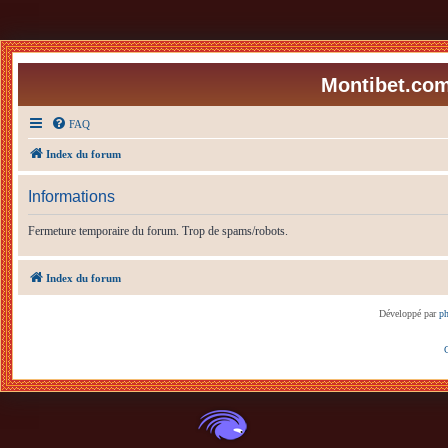
Montibet.com
FAQ
Index du forum
Informations
Fermeture temporaire du forum. Trop de spams/robots.
Index du forum
Développé par
p
C