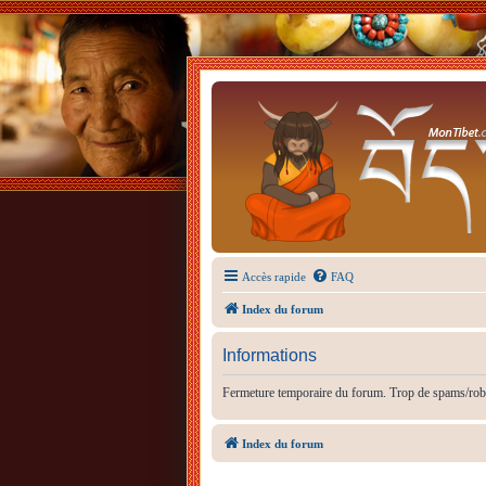
Accès rapide
FAQ
Index du forum
Informations
Fermeture temporaire du forum. Trop de spams/rob
Index du forum