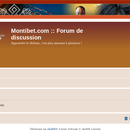
Montibet.com :: Forum de
discussion
Apprendre le tibétain, c'est plus amusant à plusieurs !
ots.
Développé par
phpBB
® Forum Software © phpBB Limited