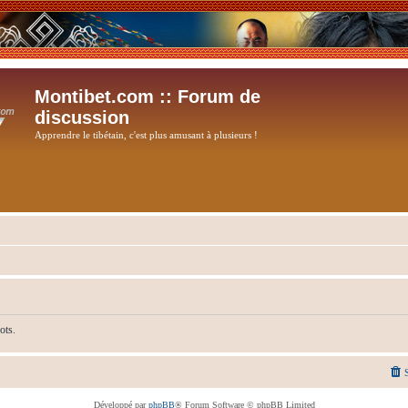
Montibet.com :: Forum de
discussion
Apprendre le tibétain, c'est plus amusant à plusieurs !
ots.
Développé par
phpBB
® Forum Software © phpBB Limited