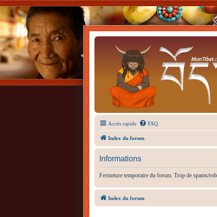
Accès rapide
FAQ
Index du forum
Informations
Fermeture temporaire du forum. Trop de spams/rob
Index du forum