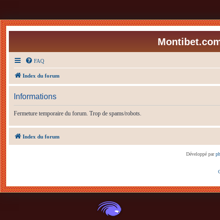
Montibet.com
FAQ
Index du forum
Informations
Fermeture temporaire du forum. Trop de spams/robots.
Index du forum
Développé par
p
C