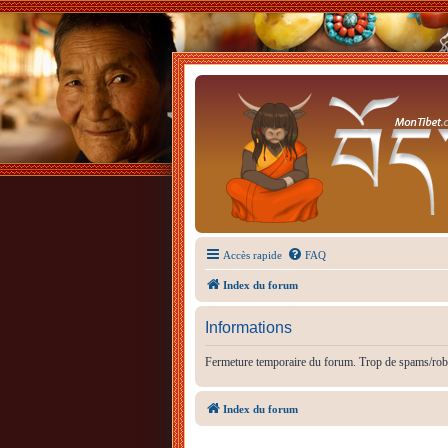
Accès rapide
FAQ
Index du forum
Informations
Fermeture temporaire du forum. Trop de spams/rob
Index du forum