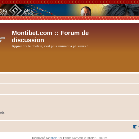
Montibet.com :: Forum de
discussion
Apprendre le tibétain, c'est plus amusant à plusieurs !
ots.
Développé par
phpBB
® Forum Software © phpBB Limited