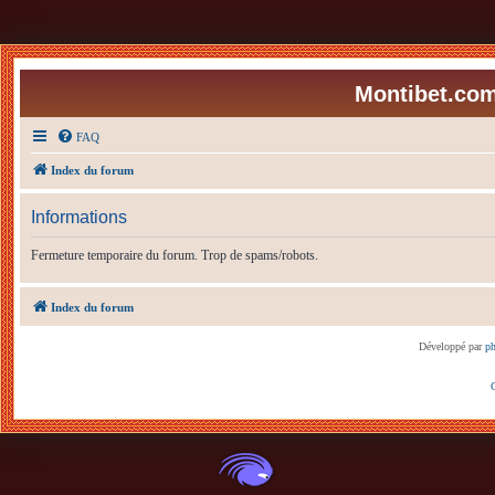
Montibet.com
FAQ
Index du forum
Informations
Fermeture temporaire du forum. Trop de spams/robots.
Index du forum
Développé par
p
C