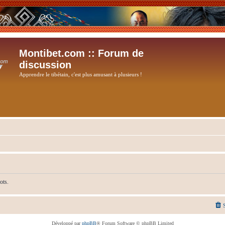
Montibet.com :: Forum de
discussion
Apprendre le tibétain, c'est plus amusant à plusieurs !
ots.
Développé par
phpBB
® Forum Software © phpBB Limited