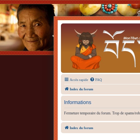
Accès rapide
FAQ
Index du forum
Informations
Fermeture temporaire du forum. Trop de spams/rob
Index du forum