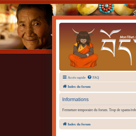
Accès rapide
FAQ
Index du forum
Informations
Fermeture temporaire du forum. Trop de spams/rob
Index du forum