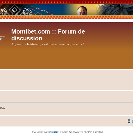
Montibet.com :: Forum de
discussion
Apprendre le tibétain, c'est plus amusant à plusieurs !
ots.
Développé par
phpBB
® Forum Software © phpBB Limited