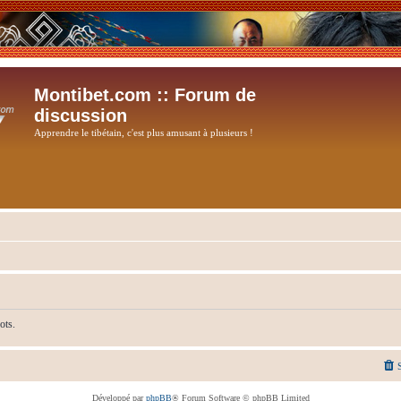
Montibet.com :: Forum de
discussion
Apprendre le tibétain, c'est plus amusant à plusieurs !
ots.
Développé par
phpBB
® Forum Software © phpBB Limited