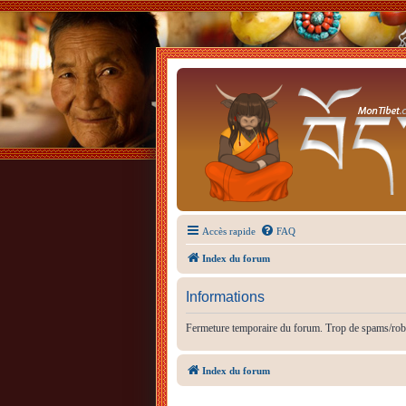
Accès rapide
FAQ
Index du forum
Informations
Fermeture temporaire du forum. Trop de spams/rob
Index du forum