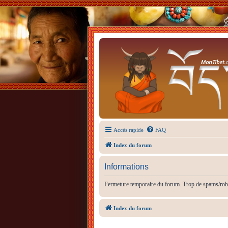
Accès rapide
FAQ
Index du forum
Informations
Fermeture temporaire du forum. Trop de spams/rob
Index du forum