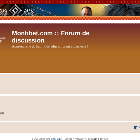
Montibet.com :: Forum de
discussion
Apprendre le tibétain, c'est plus amusant à plusieurs !
ots.
Développé par
phpBB
® Forum Software © phpBB Limited