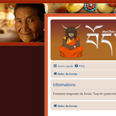
Accès rapide
FAQ
Index du forum
Informations
Fermeture temporaire du forum. Trop de spams/rob
Index du forum