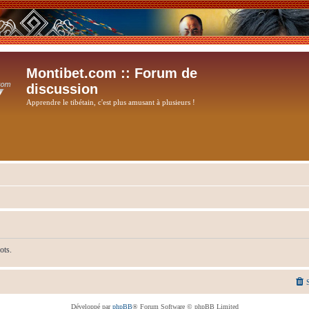
Montibet.com :: Forum de
discussion
Apprendre le tibétain, c'est plus amusant à plusieurs !
ots.
Développé par
phpBB
® Forum Software © phpBB Limited