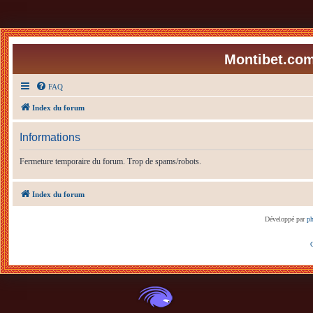
Montibet.com
FAQ
Index du forum
Informations
Fermeture temporaire du forum. Trop de spams/robots.
Index du forum
Développé par
p
C