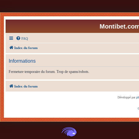
Montibet.com
FAQ
Index du forum
Informations
Fermeture temporaire du forum. Trop de spams/robots.
Index du forum
Développé par
p
C