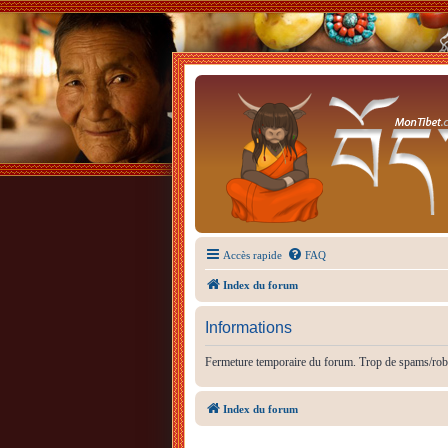
Accès rapide
FAQ
Index du forum
Informations
Fermeture temporaire du forum. Trop de spams/rob
Index du forum