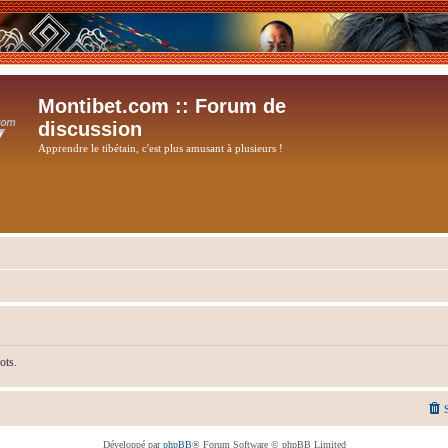
Montibet.com :: Forum de
discussion
Apprendre le tibétain, c'est plus amusant à plusieurs !
ots.
Développé par
phpBB
® Forum Software © phpBB Limited