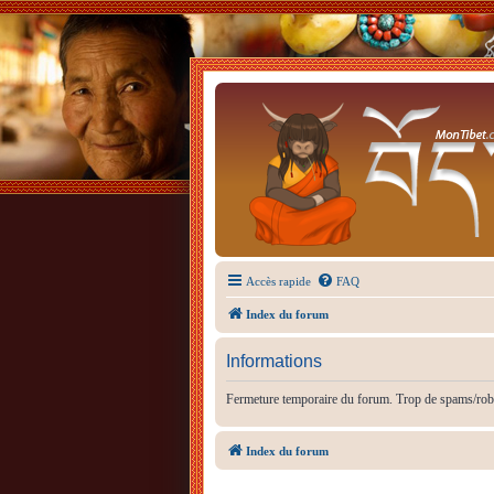
Accès rapide
FAQ
Index du forum
Informations
Fermeture temporaire du forum. Trop de spams/rob
Index du forum