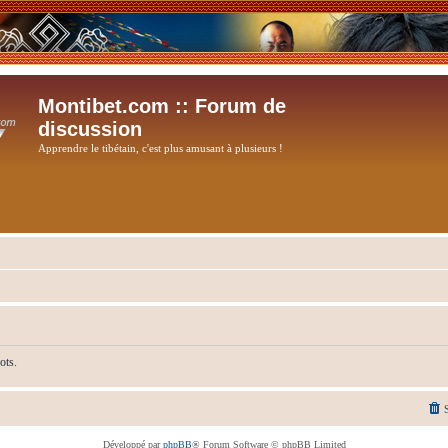
Montibet.com :: Forum de
discussion
Apprendre le tibétain, c'est plus amusant à plusieurs !
ots.
Développé par
phpBB
® Forum Software © phpBB Limited