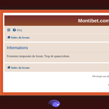
Montibet.com
FAQ
Index du forum
Informations
Fermeture temporaire du forum. Trop de spams/robots.
Index du forum
Développé par
p
C