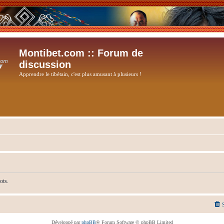
Montibet.com :: Forum de
discussion
Apprendre le tibétain, c'est plus amusant à plusieurs !
ots.
Développé par
phpBB
® Forum Software © phpBB Limited