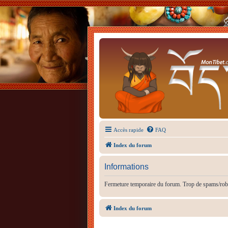
Accès rapide
FAQ
Index du forum
Informations
Fermeture temporaire du forum. Trop de spams/rob
Index du forum