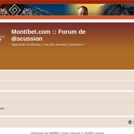
Montibet.com :: Forum de
discussion
Apprendre le tibétain, c'est plus amusant à plusieurs !
ots.
Développé par
phpBB
® Forum Software © phpBB Limited