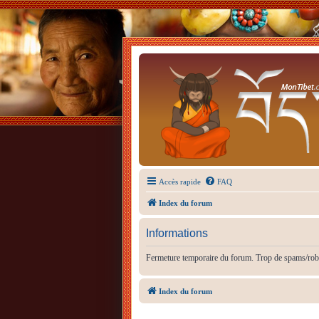
Accès rapide
FAQ
Index du forum
Informations
Fermeture temporaire du forum. Trop de spams/rob
Index du forum