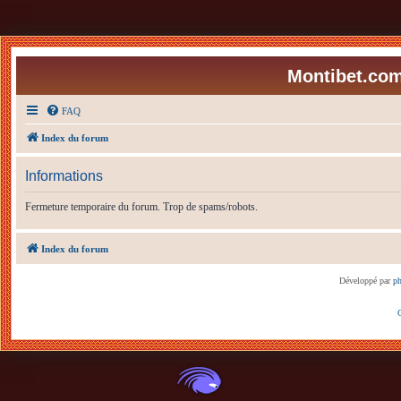
Montibet.com
FAQ
Index du forum
Informations
Fermeture temporaire du forum. Trop de spams/robots.
Index du forum
Développé par
p
C