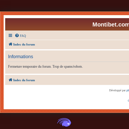
Montibet.com
FAQ
Index du forum
Informations
Fermeture temporaire du forum. Trop de spams/robots.
Index du forum
Développé par
p
C