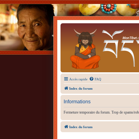
Accès rapide
FAQ
Index du forum
Informations
Fermeture temporaire du forum. Trop de spams/rob
Index du forum