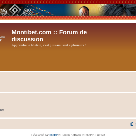
Montibet.com :: Forum de
discussion
Apprendre le tibétain, c'est plus amusant à plusieurs !
ots.
Développé par
phpBB
® Forum Software © phpBB Limited