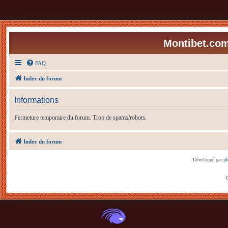
Montibet.com
FAQ
Index du forum
Informations
Fermeture temporaire du forum. Trop de spams/robots.
Index du forum
Développé par
p
C