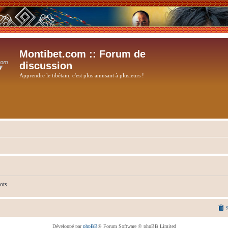
Montibet.com :: Forum de
discussion
Apprendre le tibétain, c'est plus amusant à plusieurs !
ots.
Développé par
phpBB
® Forum Software © phpBB Limited