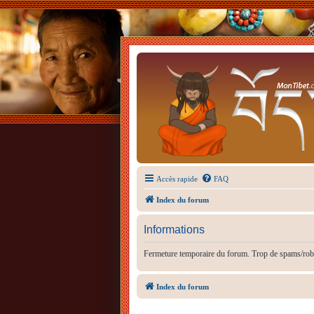
Accès rapide
FAQ
Index du forum
Informations
Fermeture temporaire du forum. Trop de spams/rob
Index du forum