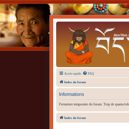
Accès rapide
FAQ
Index du forum
Informations
Fermeture temporaire du forum. Trop de spams/rob
Index du forum