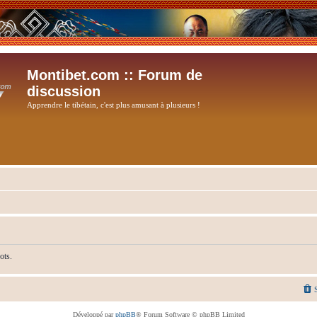
Montibet.com :: Forum de
discussion
Apprendre le tibétain, c'est plus amusant à plusieurs !
ots.
Développé par
phpBB
® Forum Software © phpBB Limited