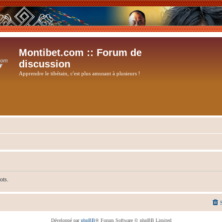
Montibet.com :: Forum de
discussion
Apprendre le tibétain, c'est plus amusant à plusieurs !
ots.
Développé par
phpBB
® Forum Software © phpBB Limited