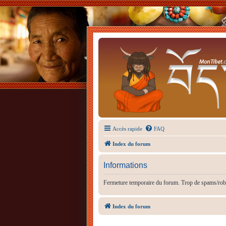
Accès rapide
FAQ
Index du forum
Informations
Fermeture temporaire du forum. Trop de spams/rob
Index du forum