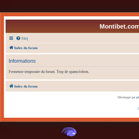
Montibet.com
FAQ
Index du forum
Informations
Fermeture temporaire du forum. Trop de spams/robots.
Index du forum
Développé par
p
C