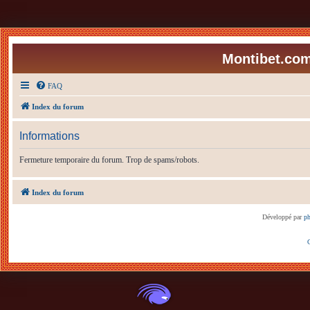
Montibet.com
FAQ
Index du forum
Informations
Fermeture temporaire du forum. Trop de spams/robots.
Index du forum
Développé par
p
C