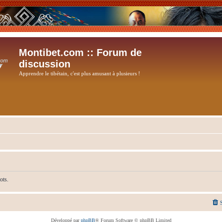
Montibet.com :: Forum de
discussion
Apprendre le tibétain, c'est plus amusant à plusieurs !
ots.
Développé par
phpBB
® Forum Software © phpBB Limited