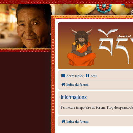
Accès rapide
FAQ
Index du forum
Informations
Fermeture temporaire du forum. Trop de spams/rob
Index du forum