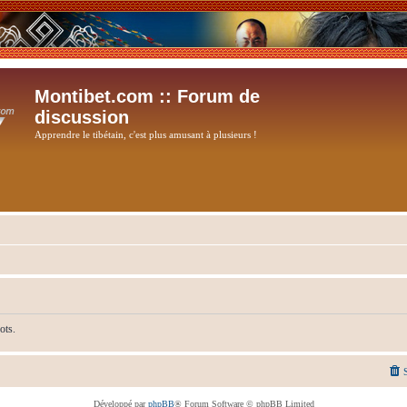
Montibet.com :: Forum de
discussion
Apprendre le tibétain, c'est plus amusant à plusieurs !
ots.
Développé par
phpBB
® Forum Software © phpBB Limited