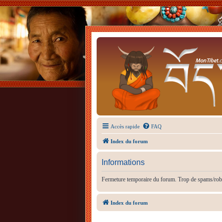
Accès rapide
FAQ
Index du forum
Informations
Fermeture temporaire du forum. Trop de spams/rob
Index du forum