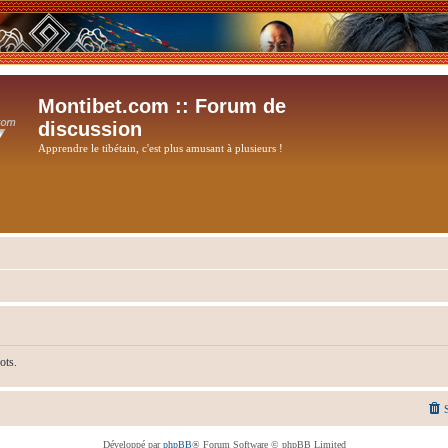
Montibet.com :: Forum de
discussion
Apprendre le tibétain, c'est plus amusant à plusieurs !
ots.
Développé par
phpBB
® Forum Software © phpBB Limited