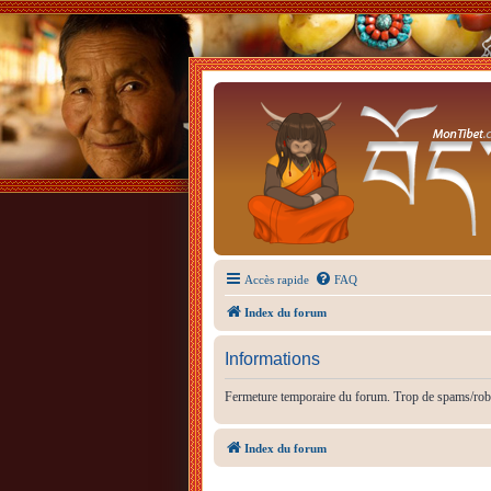
Accès rapide
FAQ
Index du forum
Informations
Fermeture temporaire du forum. Trop de spams/rob
Index du forum