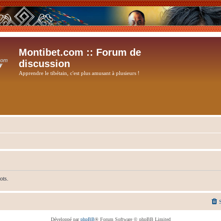
Montibet.com :: Forum de
discussion
Apprendre le tibétain, c'est plus amusant à plusieurs !
ots.
Développé par
phpBB
® Forum Software © phpBB Limited