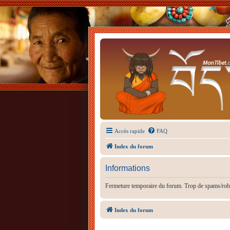
Accès rapide
FAQ
Index du forum
Informations
Fermeture temporaire du forum. Trop de spams/rob
Index du forum