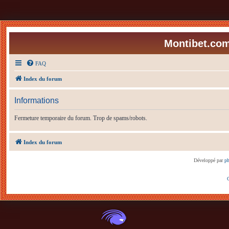
Montibet.com
FAQ
Index du forum
Informations
Fermeture temporaire du forum. Trop de spams/robots.
Index du forum
Développé par
p
C