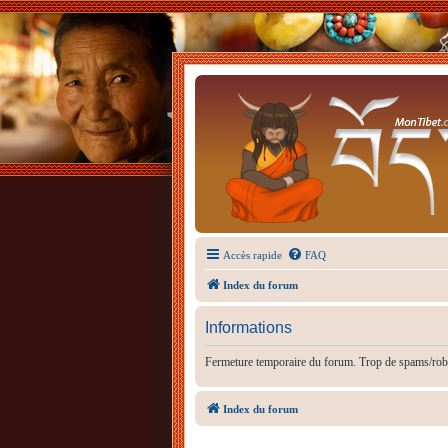
Accès rapide
FAQ
Index du forum
Informations
Fermeture temporaire du forum. Trop de spams/rob
Index du forum