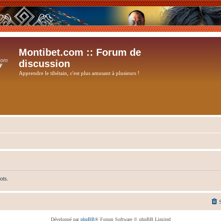
Montibet.com :: Forum de
discussion
Apprendre le tibétain, c'est plus amusant à plusieurs !
ots.
Développé par
phpBB
® Forum Software © phpBB Limited