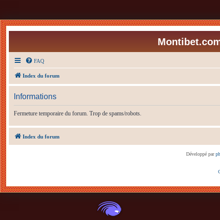
Montibet.com
FAQ
Index du forum
Informations
Fermeture temporaire du forum. Trop de spams/robots.
Index du forum
Développé par
p
C