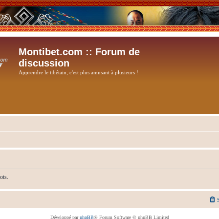
Montibet.com :: Forum de
discussion
Apprendre le tibétain, c'est plus amusant à plusieurs !
ots.
Développé par
phpBB
® Forum Software © phpBB Limited