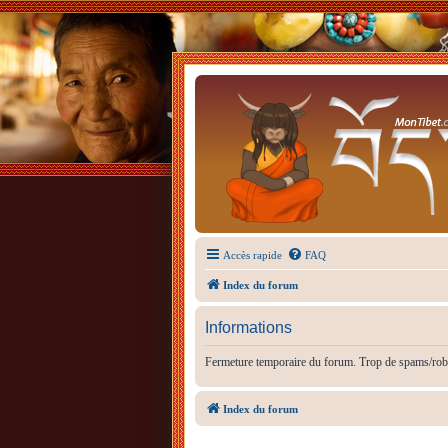
Accès rapide
FAQ
Index du forum
Informations
Fermeture temporaire du forum. Trop de spams/rob
Index du forum