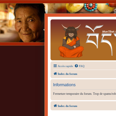
Accès rapide
FAQ
Index du forum
Informations
Fermeture temporaire du forum. Trop de spams/rob
Index du forum