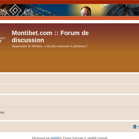
Montibet.com :: Forum de
discussion
Apprendre le tibétain, c'est plus amusant à plusieurs !
ots.
Développé par
phpBB
® Forum Software © phpBB Limited