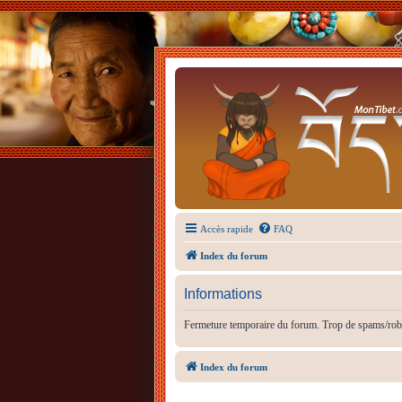
Accès rapide
FAQ
Index du forum
Informations
Fermeture temporaire du forum. Trop de spams/rob
Index du forum