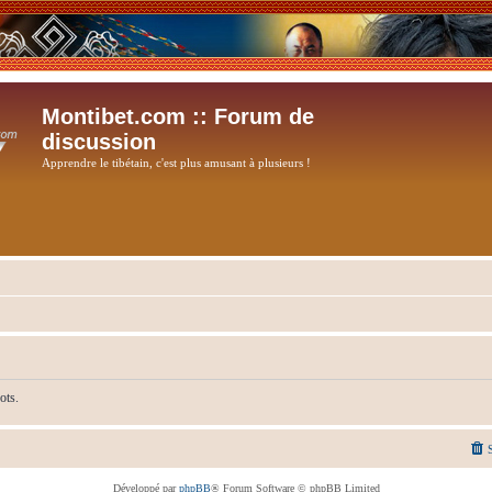
Montibet.com :: Forum de
discussion
Apprendre le tibétain, c'est plus amusant à plusieurs !
ots.
Développé par
phpBB
® Forum Software © phpBB Limited