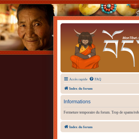
Accès rapide
FAQ
Index du forum
Informations
Fermeture temporaire du forum. Trop de spams/rob
Index du forum