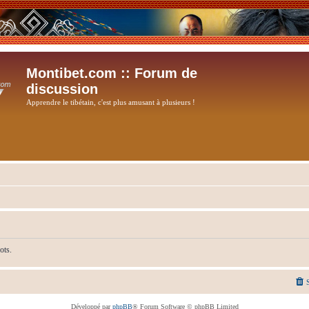
Montibet.com :: Forum de
discussion
Apprendre le tibétain, c'est plus amusant à plusieurs !
ots.
Développé par
phpBB
® Forum Software © phpBB Limited