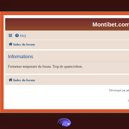
Montibet.com
FAQ
Index du forum
Informations
Fermeture temporaire du forum. Trop de spams/robots.
Index du forum
Développé par
p
C