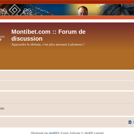
Montibet.com :: Forum de
discussion
Apprendre le tibétain, c'est plus amusant à plusieurs !
ots.
Développé par
phpBB
® Forum Software © phpBB Limited