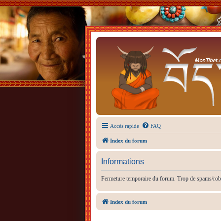
Accès rapide
FAQ
Index du forum
Informations
Fermeture temporaire du forum. Trop de spams/rob
Index du forum