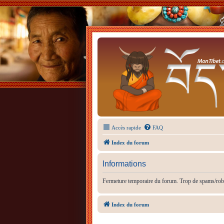
Accès rapide
FAQ
Index du forum
Informations
Fermeture temporaire du forum. Trop de spams/rob
Index du forum