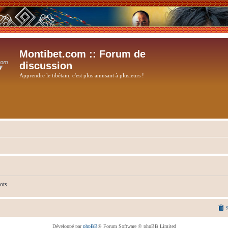
Montibet.com :: Forum de
discussion
Apprendre le tibétain, c'est plus amusant à plusieurs !
ots.
Développé par
phpBB
® Forum Software © phpBB Limited