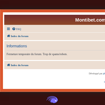
Montibet.com
FAQ
Index du forum
Informations
Fermeture temporaire du forum. Trop de spams/robots.
Index du forum
Développé par
p
C