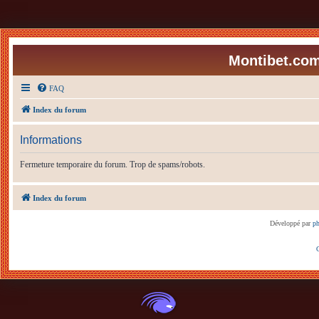
Montibet.com
FAQ
Index du forum
Informations
Fermeture temporaire du forum. Trop de spams/robots.
Index du forum
Développé par
p
C